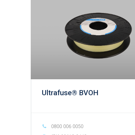
Ultrafuse® BVOH
0800 006 0050