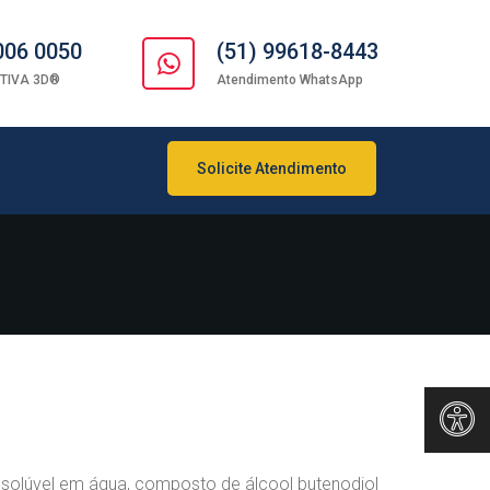
006 0050
(51) 99618-8443
TIVA 3D®
Atendimento WhatsApp
Solicite Atendimento
solúvel em água, composto de álcool butenodiol